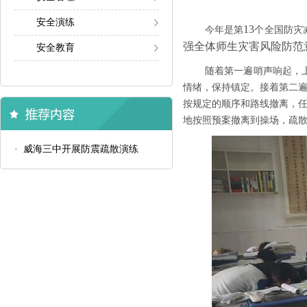
安全演练
1
3
今年是第
个
全国
防灾
强全体师生灾害风险防范
安全教育
随着
第一遍
哨声响起，
情绪，保持镇定。
接着第二
按规定的顺序和路线撤离，
地
按照预案撤离到操场，疏
· 威海三中开展防震疏散演练