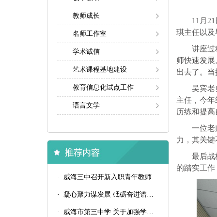
教师成长
11月
琪主任以及
名师工作室
讲座过
学术诚信
师快速发展
艺术课程基地建设
出去了。当
教育信息化试点工作
吴宾老
主任，今年
语言文学
历练和提高
一位老
力，其关键
最后战
的踏实工作
· 威海三中召开新入职青年教师汇报课总结会议
· 凝心聚力谋发展 砥砺奋进谱新篇——威海三中召开2024-2025学年第二学期备课组长会议
· 威海市第三中学 关于加强学生八项学习习惯培养的通知