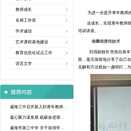
教师成长
为进一步提升青年教师
名师工作室
业成长，实现青年教师独
培训讲座。
学术诚信
倾囊相授传妙术
艺术课程基地建设
刘强副校长凭借自身丰
教育信息化试点工作
面，毫无保留地分享了自己
语言文学
见解和方法犹如一盏明灯，
· 威海三中召开新入职青年教师汇报课总结会议
· 凝心聚力谋发展 砥砺奋进谱新篇——威海三中召开2024-2025学年第二学期备课组长会议
· 威海市第三中学 关于加强学生八项学习习惯培养的通知