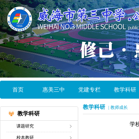
首页
惠美三中
党建专栏
教学科研
教学科研
| 教师成长
教学科研
学
课题研究
校本教研